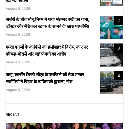
कई नए फीचर्स
August 9, 2026
सर्जरी के बीच सोनू निगम ने गाया मोहम्मद रफी का गाना,
2
डॉक्टर और मेडिकल स्टाफ के सामने दी खास परफॉर्मेंस
August 9, 2026
ममता बनर्जी के काफिले का हलीशहर में विरोध, कार पर
3
कीचड़-बोतलें और जूते फेंकने का आरोप
August 9, 2026
जम्मू-कश्मीर डिप्टी सीएम के काफिले की तेज रफ्तार
4
स्कॉर्पियो ने बिहार के व्यक्ति को कुचला, मौत
August 9, 2026
RECENT