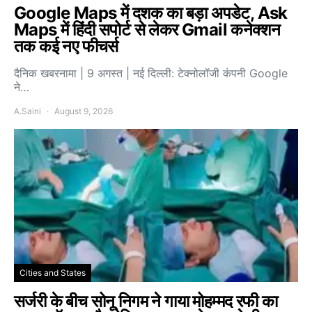
Google Maps में दशक का बड़ा अपडेट, Ask
Maps में हिंदी सपोर्ट से लेकर Gmail कनेक्शन
तक कई नए फीचर्स
दैनिक खबरनामा | 9 अगस्त | नई दिल्ली: टेक्नोलॉजी कंपनी Google
ने…
A.Saini
August 9, 2026
Cities and States
सर्जरी के बीच सोनू निगम ने गाया मोहम्मद रफी का