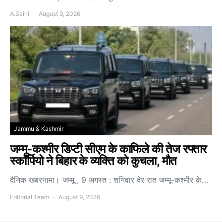
A.Saini
August 9, 2026
Jammu & Kashmir
जम्मू-कश्मीर डिप्टी सीएम के काफिले की तेज रफ्तार
स्कॉर्पियो ने बिहार के व्यक्ति को कुचला, मौत
दैनिक खबरनामा। जम्मू , 9 अगस्त : शनिवार देर रात जम्मू-कश्मीर के…
Editorial Team
August 9, 2026