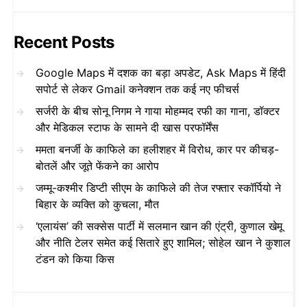
Recent Posts
Google Maps में दशक का बड़ा अपडेट, Ask Maps में हिंदी
सपोर्ट से लेकर Gmail कनेक्शन तक कई नए फीचर्स
सर्जरी के बीच सोनू निगम ने गाया मोहम्मद रफी का गाना, डॉक्टर
और मेडिकल स्टाफ के सामने दी खास परफॉर्मेंस
ममता बनर्जी के काफिले का हलीशहर में विरोध, कार पर कीचड़-
बोतलें और जूते फेंकने का आरोप
जम्मू-कश्मीर डिप्टी सीएम के काफिले की तेज रफ्तार स्कॉर्पियो ने
बिहार के व्यक्ति को कुचला, मौत
‘एलायंस’ की सक्सेस पार्टी में सलमान खान की एंट्री, कुणाल खेमू
और नीति टेलर समेत कई सितारे हुए शामिल; सोहेल खान ने कुशाल
टंडन को किया किस