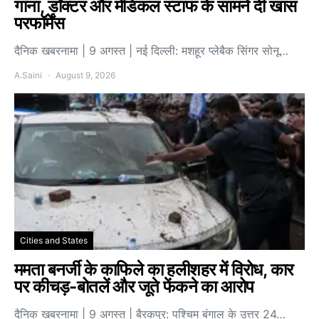
गाना, डॉक्टर और मेडिकल स्टाफ के सामने दी खास
परफॉर्मेंस
दैनिक खबरनामा | 9 अगस्त | नई दिल्ली: मशहूर प्लेबैक सिंगर सोनू…
A.Saini
August 9, 2026
Cities and States
ममता बनर्जी के काफिले का हलीशहर में विरोध, कार
पर कीचड़-बोतलें और जूते फेंकने का आरोप
दैनिक खबरनामा | 9 अगस्त | बैरकपुर: पश्चिम बंगाल के उत्तर 24…