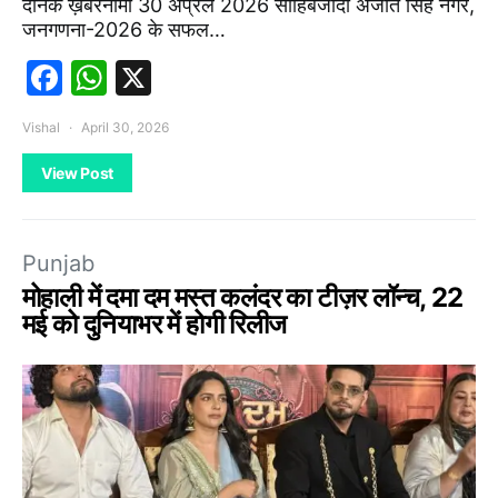
दैनिक ख़बरनामा 30 अप्रैल 2026 साहिबजादा अजीत सिंह नगर,
जनगणना-2026 के सफल…
Facebook
WhatsApp
X
Vishal
April 30, 2026
View Post
Punjab
मोहाली में दमा दम मस्त कलंदर का टीज़र लॉन्च, 22
मई को दुनियाभर में होगी रिलीज