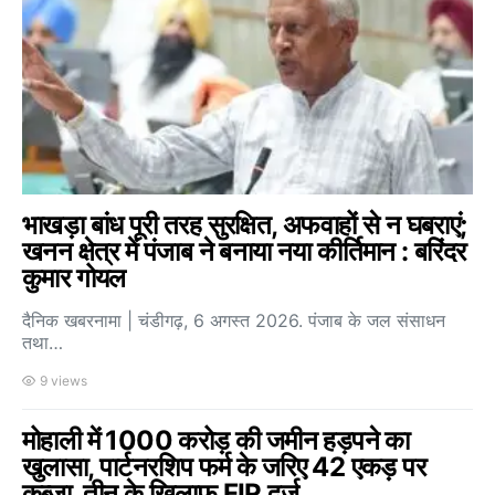
भाखड़ा बांध पूरी तरह सुरक्षित, अफवाहों से न घबराएं;
खनन क्षेत्र में पंजाब ने बनाया नया कीर्तिमान : बरिंदर
कुमार गोयल
दैनिक खबरनामा | चंडीगढ़, 6 अगस्त 2026. पंजाब के जल संसाधन
तथा…
9 views
मोहाली में 1000 करोड़ की जमीन हड़पने का
खुलासा, पार्टनरशिप फर्म के जरिए 42 एकड़ पर
कब्जा, तीन के खिलाफ FIR दर्ज