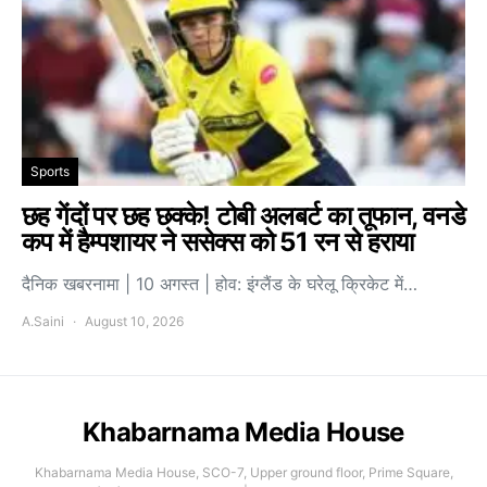
Sports
छह गेंदों पर छह छक्के! टोबी अलबर्ट का तूफान, वनडे
कप में हैम्पशायर ने ससेक्स को 51 रन से हराया
दैनिक खबरनामा | 10 अगस्त | होव: इंग्लैंड के घरेलू क्रिकेट में…
A.Saini
August 10, 2026
Khabarnama Media House
Khabarnama Media House, SCO-7, Upper ground floor, Prime Square,