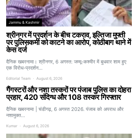
Jammu & Kashmir
श्रीनगर में प्रदर्शन के बीच टकराव, इल्तिजा मुफ्ती
पर पुलिसकर्मी को काटने का आरोप, कोठीबाग थाने में
केस दर्ज
दैनिक खबरनामा। श्रीनगर, 6 अगस्त: जम्मू-कश्मीर में बुधवार शाम हुए
एक विरोध-प्रदर्शन…
Editorial Team
August 6, 2026
गैंगस्टरों और नशा तस्करों पर पंजाब पुलिस का दोहरा
प्रहार, 420 संदिग्ध और 108 तस्कर गिरफ्तार
दैनिक खबरनामा | चंडीगढ़, 6 अगस्त 2026. पंजाब को अपराध और
नशामुक्त…
Kumar
August 6, 2026