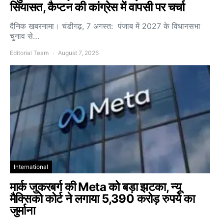
सियासत, कैप्टन की कांग्रेस में वापसी पर चर्चा
दैनिक खबरनामा। चंडीगढ़, 7 अगस्त: पंजाब में 2027 के विधानसभा
चुनाव से…
Editorial Team
August 7, 2026
International
मार्क जुकरबर्ग की Meta को बड़ा झटका, न्यू
मैक्सिको कोर्ट ने लगाया 5,390 करोड़ रुपये का
जुर्माना