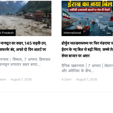
l Pradesh
International
ं मानसून का कहर, 145 सड़कें ठप,
होर्मुज जलडमरूमध्य पर फिर मंडराया 
सफार्मर बंद, अगले दो दिन अलर्ट पर
ईरान के नए बिल से बढ़ी चिंता; कच्चे 
शेयर बाजार पर असर
रनामा। शिमला, 7 अगस्त: हिमाचल
ें मानसून लगातार कहर बरपा…
दैनिक खबरनामा | 7 अगस्त | तेहरा
और अमेरिका के बीच…
 Team
August 7, 2026
A.Saini
August 7, 2026