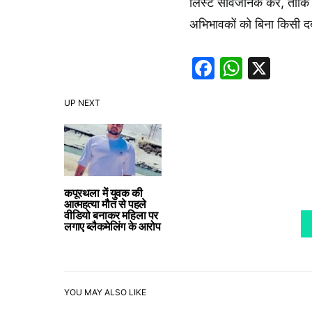
लिस्ट सार्वजनिक करें, ता
अभिभावकों को बिना किसी दब
Faceboo
Whats
X
UP NEXT
कपूरथला में युवक की
आत्महत्या मौत से पहले
वीडियो बनाकर महिला पर
लगाए ब्लैकमेलिंग के आरोप
YOU MAY ALSO LIKE