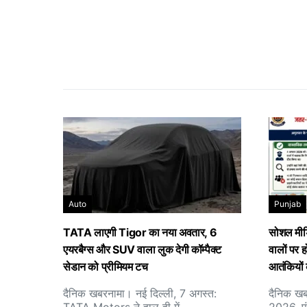
Auto
Punjab
TATA लाएगी Tigor का नया अवतार, 6
सोशल मीडि
एयरबैग्स और SUV वाला लुक देगी कॉम्पैक्ट
वालों पर ह
सेडान को प्रीमियम टच
आतंकियों 
दैनिक खबरनामा। नई दिल्ली, 7 अगस्त:
दैनिक खब