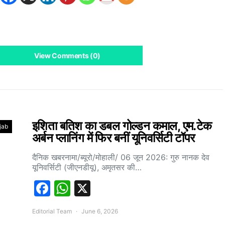
View Comments (0)
इशिता बतिश का डबल गोल्डन कमाल, एम.टेक
jab
अर्बन प्लानिंग में फिर बनीं यूनिवर्सिटी टॉपर
दैनिक खबरनामा/ब्यूरो/मोहाली/ 06 जून 2026: गुरु नानक देव
यूनिवर्सिटी (जीएनडीयू), अमृतसर की…
Facebook
WhatsApp
X
Editorial Team
June 6, 2026