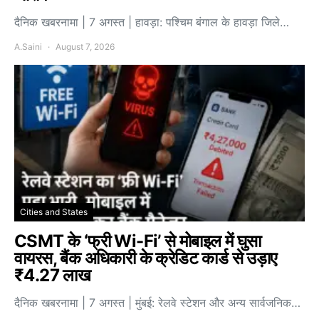
दैनिक खबरनामा | 7 अगस्त | हावड़ा: पश्चिम बंगाल के हावड़ा जिले…
A.Saini
August 7, 2026
Cities and States
CSMT के ‘फ्री Wi-Fi’ से मोबाइल में घुसा
वायरस, बैंक अधिकारी के क्रेडिट कार्ड से उड़ाए
₹4.27 लाख
दैनिक खबरनामा | 7 अगस्त | मुंबई: रेलवे स्टेशन और अन्य सार्वजनिक…