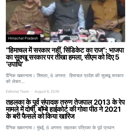
Himachal Pradesh
“हिमाचल में सरकार नहीं, सिंडिकेट का राज”: भाजपा
का सुक्खू सरकार पर तीखा हमला, सीएम को दिए 5
‘उपाधि’
दैनिक खबरनामा। शिमला, 6 अगस्त: हिमाचल प्रदेश की सुक्खू सरकार
को लेकर…
Editorial Team
August 6, 2026
तहलका के पूर्व संपादक तरुण तेजपाल 2013 के रेप
मामले में दोषी, बॉम्बे हाईकोर्ट की गोवा पीठ ने 2021
के बरी फैसले को किया खारिज
दैनिक खबरनामा। मुंबई, 6 अगस्त: तहलका पत्रिका के पूर्व प्रधान