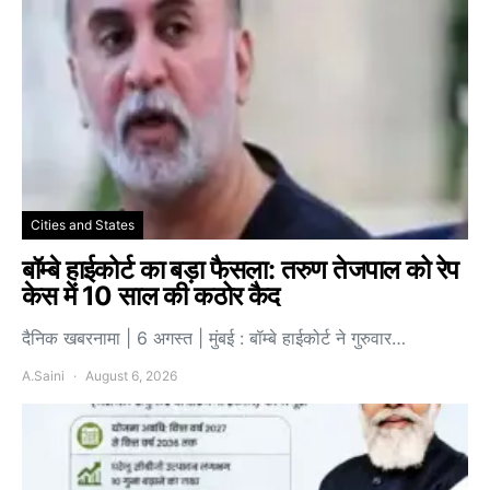
Cities and States
बॉम्बे हाईकोर्ट का बड़ा फैसला: तरुण तेजपाल को रेप
केस में 10 साल की कठोर कैद
दैनिक खबरनामा | 6 अगस्त | मुंबई : बॉम्बे हाईकोर्ट ने गुरुवार…
A.Saini
August 6, 2026