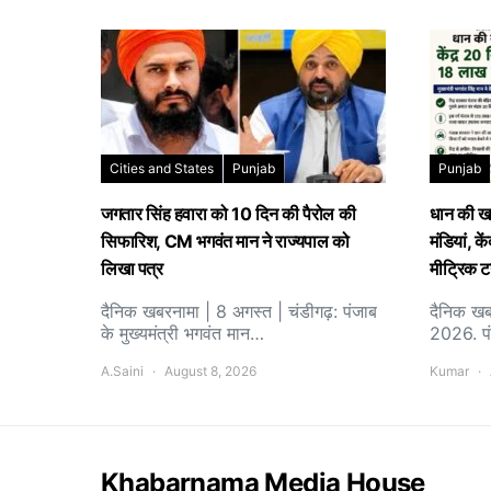
Cities and States
Punjab
Punjab
जगतार सिंह हवारा को 10 दिन की पैरोल की
धान की खरी
सिफारिश, CM भगवंत मान ने राज्यपाल को
मंडियां, 
लिखा पत्र
मीट्रिक ट
दैनिक खबरनामा | 8 अगस्त | चंडीगढ़: पंजाब
दैनिक खब
के मुख्यमंत्री भगवंत मान…
2026. पं
A.Saini
August 8, 2026
Kumar
Khabarnama Media House