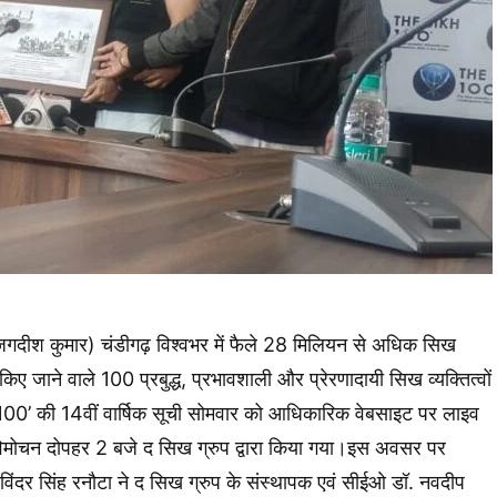
दीश कुमार) चंडीगढ़ विश्वभर में फैले 28 मिलियन से अधिक सिख
 किए जाने वाले 100 प्रबुद्ध, प्रभावशाली और प्रेरणादायी सिख व्यक्तित्वों
 100’ की 14वीं वार्षिक सूची सोमवार को आधिकारिक वेबसाइट पर लाइव
िमोचन दोपहर 2 बजे द सिख ग्रुप द्वारा किया गया।इस अवसर पर
नविंदर सिंह रनौटा ने द सिख ग्रुप के संस्थापक एवं सीईओ डॉ. नवदीप