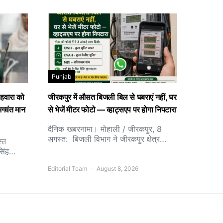
Punjab
 हवारा को
जीरकपुर में औसत बिजली बिल से घबराएं नहीं, घर
 भगवंत मान
से भेजें मीटर फोटो — व्हाट्सएप पर होगा निपटारा
दैनिक खबरनामा। मोहाली / जीरकपुर, 8
अगस्त: बिजली विभाग ने जीरकपुर क्षेत्र…
्त
 सिंह…
Editorial Team
August 8, 2026