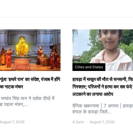
Cities and States
ूंजा ‘हमारे राम’ का संदेश, पंजाब में होंगे
हावड़ा में मासूम की मौत से सनसनी, पि
ल्क नाटक मंचन
गिरफ्तार; परिजनों ने हत्या कर शव फंदे 
लटकाने का लगाया आरोप
ी भगवंत सिंह मान ने दर्शक दीर्घा में
खा पहला मंचन,…
दैनिक खबरनामा | 7 अगस्त | हावड़ा
बंगाल के हावड़ा जिले…
August 7, 2026
A.Saini
August 7, 2026