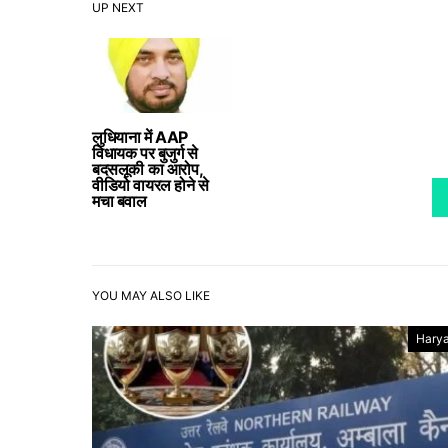
UP NEXT
लुधियाना में AAP
विधायक पर बुजुर्ग से
बदसलूकी का आरोप,
वीडियो वायरल होने से
मचा बवाल
YOU MAY ALSO LIKE
Hary