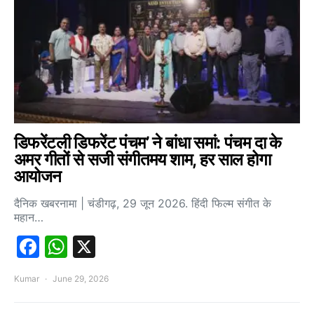
डिफरेंटली डिफरेंट पंचम’ ने बांधा समां: पंचम दा के
अमर गीतों से सजी संगीतमय शाम, हर साल होगा
आयोजन
दैनिक खबरनामा | चंडीगढ़, 29 जून 2026. हिंदी फिल्म संगीत के
महान…
Facebook
WhatsApp
X
Kumar
June 29, 2026