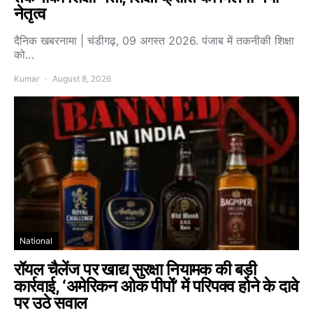
नेतृत्व
दैनिक खबरनामा | चंडीगढ़, 09 अगस्त 2026. पंजाब में तकनीकी शिक्षा
को…
Kumar
August 8, 2026
National
रॉयल चैलेंज पर खाद्य सुरक्षा नियामक की बड़ी
कार्रवाई, ‘अमेरिकन ओक पीपों’ में परिपक्व होने के दावे
पर उठे सवाल