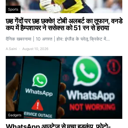
Sports
छह गेंदों पर छह छक्के! टोबी अलबर्ट का तूफान, वनडे
कप में हैम्पशायर ने ससेक्स को 51 रन से हराया
दैनिक खबरनामा | 10 अगस्त | होव: इंग्लैंड के घरेलू क्रिकेट में…
A.Saini
August 10, 2026
Gadgets
WhatsApp आउटेज से मचा हड़कंप, फोटो-