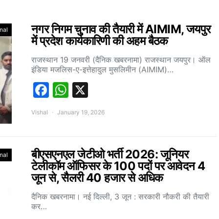
नगर निगम चुनाव की तैयारी में AIMIM, जयपुर
nal
में प्रदेश कार्यकारिणी की अहम बैठक
राजस्थान 19 जनवरी (दैनिक खबरनामा) राजस्थान जयपुर। ऑल
इंडिया मजलिस-ए-इत्तेहादुल मुसलिमीन (AIMIM)…
Facebook
WhatsApp
X
Vishal
January 19, 2026
बीएसएनएल जेटीओ भर्ती 2026: जूनियर
nal
टेलीकॉम ऑफिसर के 100 पदों पर आवेदन 4
जून से, सैलरी 40 हजार से अधिक
दैनिक खबरनामा। नई दिल्ली, 3 जून : सरकारी नौकरी की तैयारी
कर…