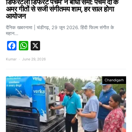
डिफरेंटली डिफरेंट पंचम’ ने बांधा समां: पंचम दा के
अमर गीतों से सजी संगीतमय शाम, हर साल होगा
आयोजन
दैनिक खबरनामा | चंडीगढ़, 29 जून 2026. हिंदी फिल्म संगीत के
महान…
Facebook
WhatsApp
X
Kumar
June 29, 2026
Chandigarh