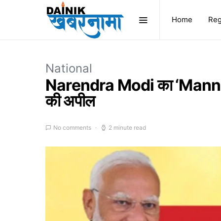
Home
Reg
National
Narendra Modi का ‘Mann Ki Ba
की अपील
No comments
2 minute read