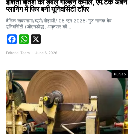
इशिता बतिश का डबल गोल्डन कमाल, एम.टेक अर्बन
प्लानिंग में फिर बनीं यूनिवर्सिटी टॉपर
दैनिक खबरनामा/ब्यूरो/मोहाली/ 06 जून 2026: गुरु नानक देव
यूनिवर्सिटी (जीएनडीयू), अमृतसर की…
Facebook
WhatsApp
X
Editorial Team
June 6, 2026
Punjab