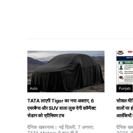
Auto
Punjab
TATA लाएगी Tigor का नया अवतार, 6
सोशल मीडि
एयरबैग्स और SUV वाला लुक देगी कॉम्पैक्ट
वालों पर ह
सेडान को प्रीमियम टच
आतंकियों 
दैनिक खबरनामा। नई दिल्ली, 7 अगस्त:
दैनिक खब