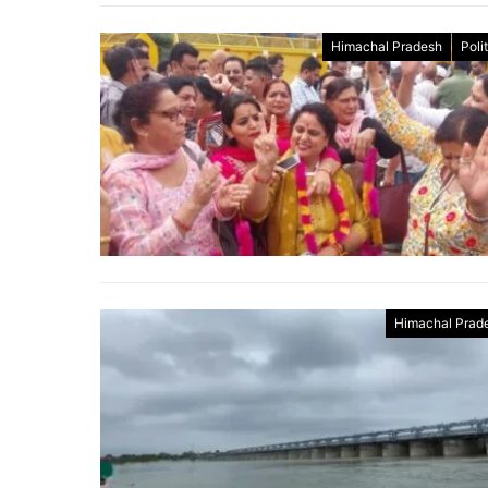
Himachal Pradesh
Poli
Himachal Prad