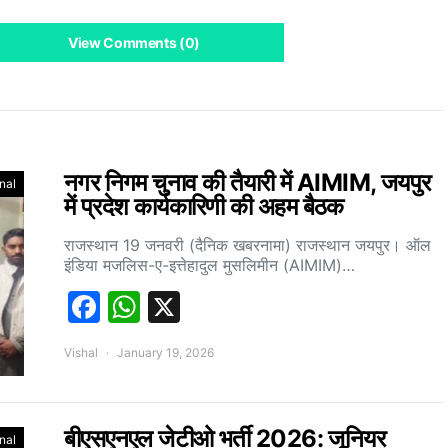
View Comments (0)
नगर निगम चुनाव की तैयारी में AIMIM, जयपुर
nal
में प्रदेश कार्यकारिणी की अहम बैठक
राजस्थान 19 जनवरी (दैनिक खबरनामा) राजस्थान जयपुर। ऑल
इंडिया मजलिस-ए-इत्तेहादुल मुसलिमीन (AIMIM)…
Facebook
WhatsApp
X
Vishal
January 19, 2026
बीएसएनएल जेटीओ भर्ती 2026: जूनियर
nal