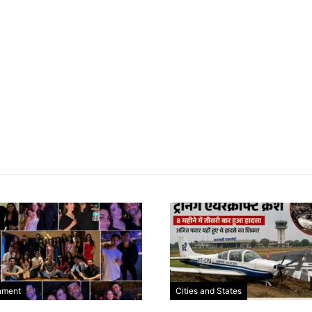
nment
Cities and States