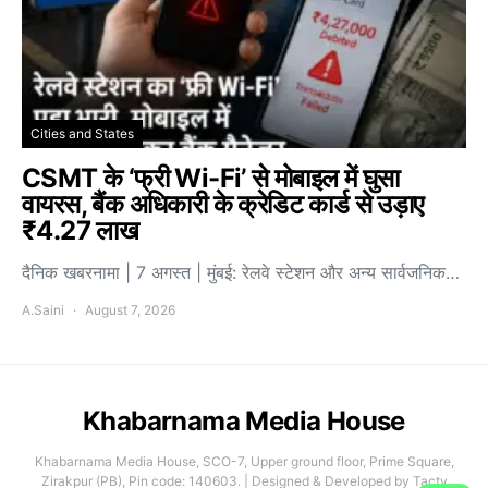
Cities and States
CSMT के ‘फ्री Wi-Fi’ से मोबाइल में घुसा
वायरस, बैंक अधिकारी के क्रेडिट कार्ड से उड़ाए
₹4.27 लाख
दैनिक खबरनामा | 7 अगस्त | मुंबई: रेलवे स्टेशन और अन्य सार्वजनिक…
A.Saini
August 7, 2026
Khabarnama Media House
Khabarnama Media House, SCO-7, Upper ground floor, Prime Square,
Zirakpur (PB), Pin code: 140603. | Designed & Developed by Tacty