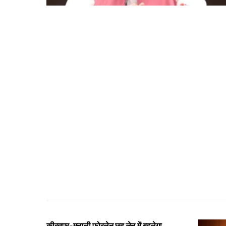
कीरतपुर-मनाली फोरलेन छह लेन में बदलेगा,