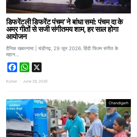
डिफरेंटली डिफरेंट पंचम’ ने बांधा समां: पंचम दा के
अमर गीतों से सजी संगीतमय शाम, हर साल होगा
आयोजन
दैनिक खबरनामा | चंडीगढ़, 29 जून 2026. हिंदी फिल्म संगीत के
महान…
Facebook
WhatsApp
X
Kumar
June 29, 2026
Chandigarh