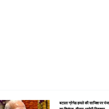
बटाला ग्रेनेड हमले की साजिश पर पंज