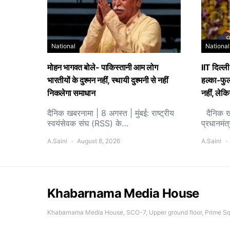
National
National
मोहन भागवत बोले- पाकिस्तानी आम लोग
IIT दिल्ली
भारतीयों के दुश्मन नहीं, स्थायी दुश्मनी से नहीं
हल्का-फुल्
निकलेगा समाधान
नहीं, लेकि
दैनिक खबरनामा | 8 अगस्त | मुंबई: राष्ट्रीय
दैनिक खब
स्वयंसेवक संघ (RSS) के…
प्रधानमंत्
A.Saini
August 8, 2026
A.Saini
Khabarnama Media House
Khabarnama Media House, SCO-7, Upper ground floor, Prime Squ