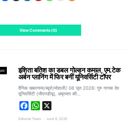
View Comments (0)
इशिता बतिश का डबल गोल्डन कमाल, एम.टेक
jab
अर्बन प्लानिंग में फिर बनीं यूनिवर्सिटी टॉपर
दैनिक खबरनामा/ब्यूरो/मोहाली/ 06 जून 2026: गुरु नानक देव
यूनिवर्सिटी (जीएनडीयू), अमृतसर की…
Facebook
WhatsApp
X
Editorial Team
June 6, 2026